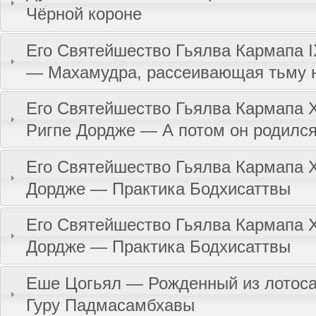
Чёрной короне
Его Святейшество Гьялва Кармапа I
— Махамудра, рассеивающая тьму 
Его Святейшество Гьялва Кармапа X
Ригпе Дордже — А потом он родилс
Его Святейшество Гьялва Кармапа X
Дордже — Практика Бодхисаттвы
Его Святейшество Гьялва Кармапа X
Дордже — Практика Бодхисаттвы
Еше Цогьял — Рожденный из лотоса
Гуру Падмасамбхавы