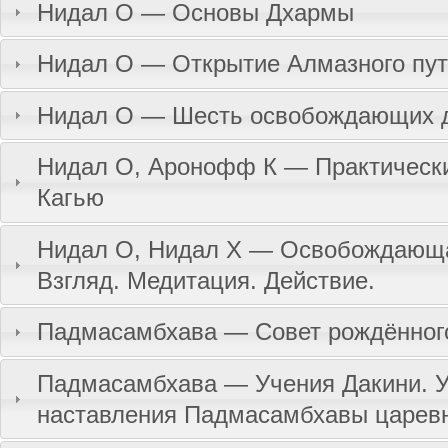
Нидал О — Основы Дхармы
Нидал О — Открытие Алмазного пу
Нидал О — Шесть освобождающих 
Нидал О, Аронофф К — Практически
Кагью
Нидал О, Нидал Х — Освобождающа
Взгляд. Медитация. Действие.
Падмасамбхава — Совет рождённого
Падмасамбхава — Учения Дакини. 
наставления Падмасамбхавы царев