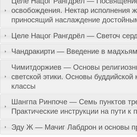
Целе Нацог Рангдрёл — Посвящение
освобождения. Нектар исполнения ж
приносящий наслаждение достойны
Целе Нацог Рангдрёл — Светоч сер
Чандракирти — Введение в мадхьям
Чимитдоржиев — Основы религиозны
светской этики. Основы буддийской 
классы
Шангпа Ринпоче — Семь пунктов тр
Практические инструкции на пути к
Эду Ж — Мачиг Лабдрон и основы п