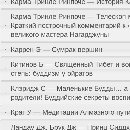
Карма Тринле Ринпоче — История К
Карма Тринле Ринпоче — Телескоп 
Краткий построчный комментарий к 
великого мастера Нагарджуны
Каррен Э — Сумрак вершин
Китинов Б — Священный Тибет и во
степь: буддизм у ойратов
Клэридж С — Маленькие Будды… а 
родители! Буддийские секреты восп
Краг У — Медитации Алмазного пут
Ландау Дж, Брук Дж — Принц Сиддх