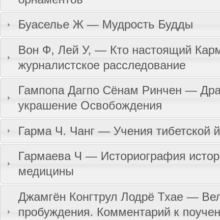
Буаселье Ж — Мудрость Будды
Вон Ф, Лей У, — Кто настоящий Кар
журналистское расследование
Гампопа Дагпо Сёнам Ринчен — Дра
украшение Освобождения
Гарма Ч. Чанг — Учения тибетской й
Гармаева Ч — Историография истор
медицины
Джамгён Конгтрул Лодрё Тхае — Вел
пробуждения. Комментарий к поуче