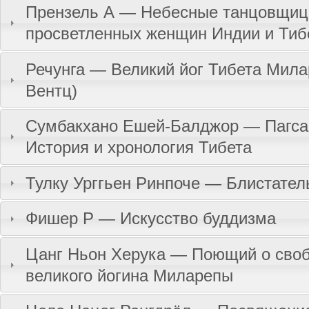
Прензель А — Небесные танцовщиц
просветленных женщин Индии и Тиб
Речунга — Великий йог Тибета Мила
Вентц)
Сумбакхано Ешей-Балджор — Пагса
История и хронология Тибета
Тулку Урггьен Ринпоче — Блистател
Фишер Р — Искусство буддизма
Цанг Ньон Херука — Поющий о своб
великого йогина Миларепы