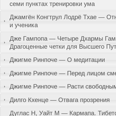
семи пунктах тренировки ума
Джамгён Конгтрул Лодрё Тхае — От
и ученика
Дже Гампопа — Четыре Дхармы Гам
Драгоценные четки для Высшего Пу
Джигме Ринпоче — О медитации
Джигме Ринпоче — Перед лицом см
Джигме Ринпоче — Расти свободны
Дилго Кхенце — Отвага прозрения
Дуглас Н, Уайт М — Кармапа. Тибет