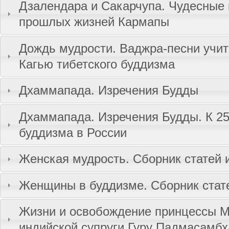
Дзалендара и Сакарчупа. Чудесные 
прошлых жизней Кармапы
Дождь мудрости. Ваджра-песни учи
Кагью тибетского буддизма
Дхаммапада. Изречения Будды
Дхаммапада. Изречения Будды. К 2
буддизма в России
Женская мудрость. Сборник статей 
Женщины в буддизме. Сборник стат
Жизни и освобождение принцессы 
индийской супруги Гуру Падмасамб