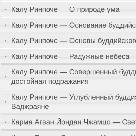
Калу Ринпоче — О природе ума
Калу Ринпоче — Основание буддийс
Калу Ринпоче — Основы буддийског
Калу Ринпоче — Радужные небеса
Калу Ринпоче — Совершенный будди
достойная подражания
Калу Ринпоче — Углубленный будди
Ваджраяне
Карма Агван Йондан Чжамцо — Свет