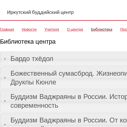
Перейти к основному содержанию
Иркутский буддийский центр
Главная
Новости
Учителя
О центре
Библиотека
Про
Библиотека центра
Бардо тхёдол
Божественный сумасброд. Жизнеопи
Друкпы Кюнле
Буддизм Ваджраяны в России. Исто
современность
Буддизм Ваджраяны в России. От ко