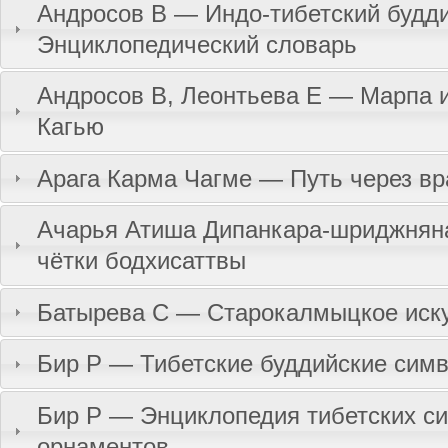
Андросов В — Индо-тибетский будд
Энциклопедический словарь
Андросов В, Леонтьева Е — Марпа 
Кагью
Арага Карма Чагме — Путь через вр
Ачарья Атиша Дипанкара-шриджнян
чётки бодхисаттвы
Батырева С — Старокалмыцкое иск
Бир Р — Тибетские буддийские сим
Бир Р — Энциклопедия тибетских с
орнаментов