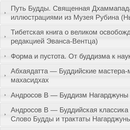
Путь Будды. Священная Дхаммапад
иллюстрациями из Музея Рубина (Н
Тибетская книга о великом освобож
редакцией Эванса-Вентца)
Форма и пустота. От буддизма к нау
Абхаядатта — Буддийские мастера-м
махасидхах
Андросов В — Буддизм Нагарджуны
Андросов В — Буддийская классика
Слово Будды и трактаты Нагарджун